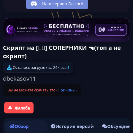
Наш сервер Discord
Cкрипт на [⛹🏿] СОПЕРНИКИ 🔫(топ а не
скрипт)
Осталось загрузок за 24 часа:
1
dbekasov11
Вы не можете скачать это (
Причины
)
Жалоба
Обзор
История версий
Обсужден