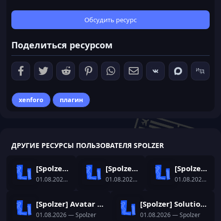
0
0
з
Обсудить ресурс
в
ё
Поделиться ресурсом
з
д
xenforo
плагин
ДРУГИЕ РЕСУРСЫ ПОЛЬЗОВАТЕЛЯ SPOLZER
[Spolzer] Social Auto Posting
[Spolzer] Watermark
[Spolzer] Sticky Post
01.08.2026
— Spolzer
01.08.2026
— Spolzer
01.08.2026
— Sp
[Spolzer] Avatar History
[Spolzer] Solution List
01.08.2026
— Spolzer
01.08.2026
— Spolzer