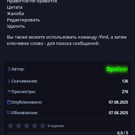
Нравится/Не нравится
Цитата
Жалоба
Редактировать
Удалить
Вы также можете использовать команду /find, а затем
ключевое слово - для поиска сообщений.
Spolzer
Автор
Скачивания
126
Просмотры
276
Опубликовано
07.08.2025
Обновление
07.08.2025
0
0 оценок
,
0,0 / 5