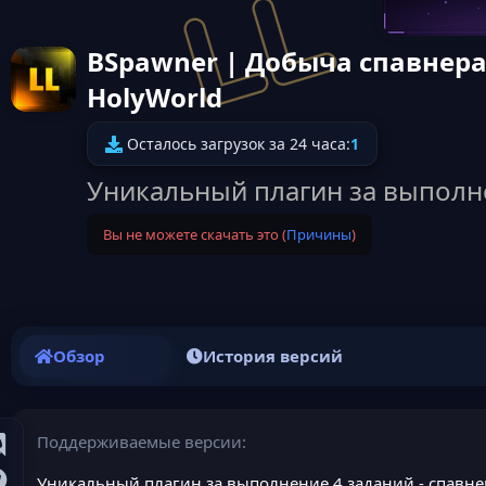
BSpawner | Добыча спавнера
HolyWorld
Осталось загрузок за 24 часа:
1
Уникальный плагин за выполне
Вы не можете скачать это (
Причины
)
Обзор
История версий
Поддерживаемые версии
Уникальный плагин за выполнение 4 заданий - спавне