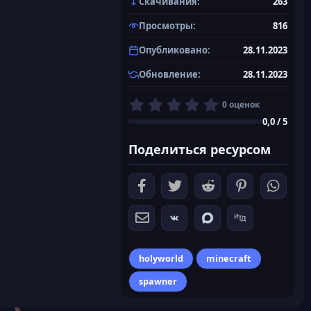
Скачивания
263
Просмотры
816
Опубликовано
28.11.2023
Обновление
28.11.2023
0
0 оценок
,
0,0 / 5
0
0
Поделиться ресурсом
з
в
ё
з
д
holyworld
minecraft
spawner