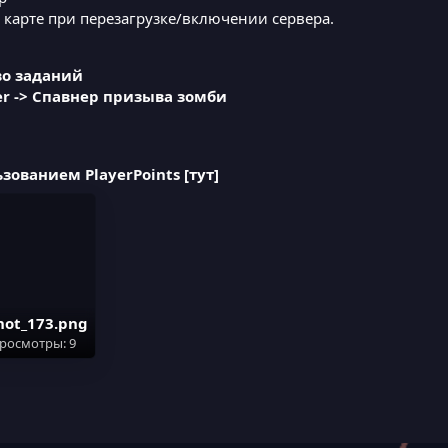
 карте при перезагрузке/включении сервера.
во заданий
r -> Спавнер призыва зомби
зованием PlayerPoints
[тут]
hot_173.png
 Просмотры: 9