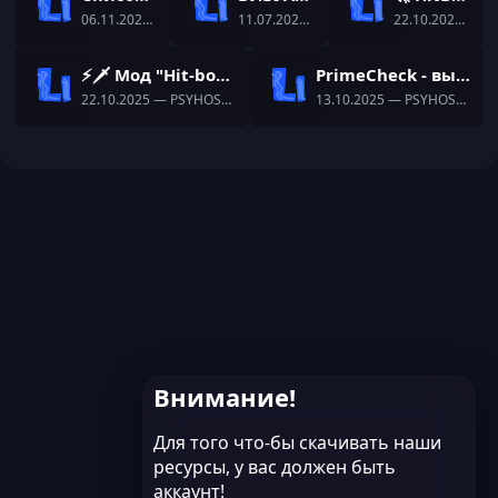
06.11.2025
— PSYHOSTABILNIY
11.07.2025
— PSYHOSTABILNIY
22.10.2025
— PS
⚡🗡️ Мод "Hit-box" Forge 1.16.5 ⛔UNHOOK⛔ПОКУПНЫЕ🗡️⚡
PrimeCheck - вызови игрока на проверку читов
22.10.2025
— PSYHOSTABILNIY
13.10.2025
— PSYHOSTABILNIY
Внимание!
Для того что-бы скачивать наши
ресурсы, у вас должен быть
аккаунт!