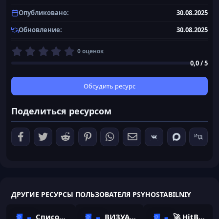
Опубликовано
30.08.2025
Обновление
30.08.2025
0
0 оценок
,
0,0 / 5
0
0
з
Обсудить ресурс
в
ё
Поделиться ресурсом
з
д
ДРУГИЕ РЕСУРСЫ ПОЛЬЗОВАТЕЛЯ PSYHOSTABILNIY
Список модерации FunTime - 500+ никнеймов
ВИЗУАЛЫ Fever Visuals 3.2 Лучшие визуалы для майнкрафт 1.21
🚀 HitBoxes & UnHook | Forge 1.16.5] ПОКУПНЫЕ🚀