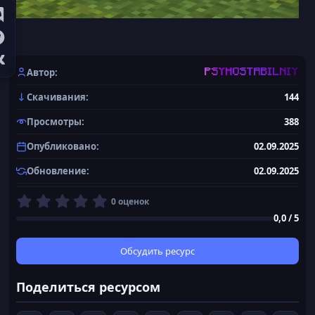
Автор
PSYHOSTABILNIY
Скачивания
144
Просмотры
388
Опубликовано
02.09.2025
Обновление
02.09.2025
0
0 оценок
,
0,0 / 5
0
0
з
Обсудить ресурс
в
ё
Поделиться ресурсом
з
д