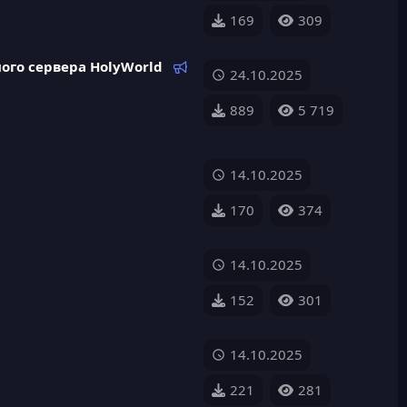
169
309
Р
го сервера HolyWorld
24.10.2025
е
к
889
5 719
о
м
е
14.10.2025
н
д
170
374
у
е
м
14.10.2025
ы
й
152
301
14.10.2025
221
281