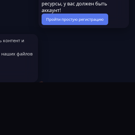
й
д
ресурсы, у вас должен быть
у
аккаунт!
е
Пройти простую регистрацию
м
ы
й
ь контент и
е наших файлов
МОДЕРАТОРОМ?
Русский (RU)
остях
LastLeak NEW
Всё работает