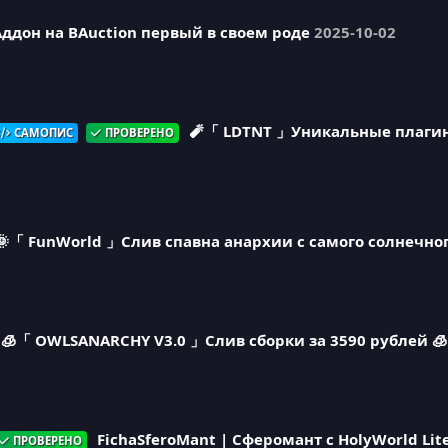
Аддон на BAuction первый в своем роде
2025-10-02
🧨「 LDTNT 」Уникальные плагин
САМОПИС
ПРОВЕРЕНО
🌞「 FunWorld 」Слив спавна анархии с самого cолнечног
🧊「 OWLSANARCHY V3.0 」Слив сборки за 3590 рублей 🧊
FichaSferoMant | Сферомант с HolyWorld Lit
ПРОВЕРЕНО