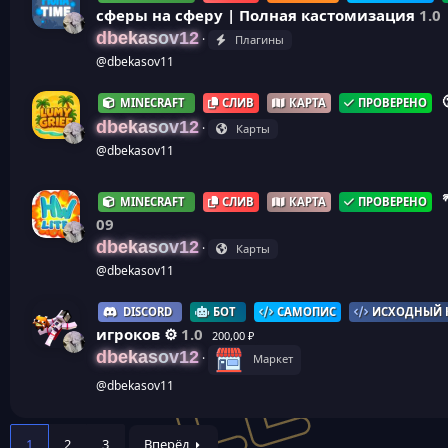
сферы на сферу | Полная кастомизация
1.0
dbekasov12
Плагины
@dbekasov11
MINECRAFT
СЛИВ
КАРТА
ПРОВЕРЕНО
dbekasov12
Карты
@dbekasov11
MINECRAFT
СЛИВ
КАРТА
ПРОВЕРЕНО
09
dbekasov12
Карты
@dbekasov11
DISCORD
БОТ
САМОПИС
ИСХОДНЫЙ 
игроков ⚙️
1.0
200,00 ₽
dbekasov12
Маркет
@dbekasov11
1
2
3
Вперёд