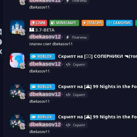
dbekasov12
Плагины
dbekasov11
СЛИВ
MINECRAFT
ПЛАГИН
САМОПИС
🏰
3.7-BETA
dbekasov12
Плагины
плагин слит dbekasov11
Cкрипт на [⛹🏿] СОПЕРНИКИ 🔫(то
ROBLOX
dbekasov12
Скрипт
dbekasov11
Cкрипт на [🌋] 99 Nights in the F
ROBLOX
dbekasov12
Скрипт
dbekasov11
Cкрипт на [🌋] 99 Nights in the Fo
ROBLOX
dbekasov12
Скрипт
dbekasov11