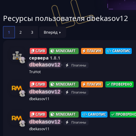
Ресурсы пользователя dbekasov12
1
2
3
Вперёд
СЛИВ
MINECRAFT
ПЛАГИН
САМОПИС
сервера
1.8.1
dbekasov12
Плагины
TruHot
СЛИВ
MINECRAFT
ПЛАГИН
ПРОВЕРЕНО
dbekasov12
Плагины
dbekasov11
СЛИВ
MINECRAFT
САМОПИС
ПРОВЕРЕН
dbekasov12
Плагины
dbekasov11