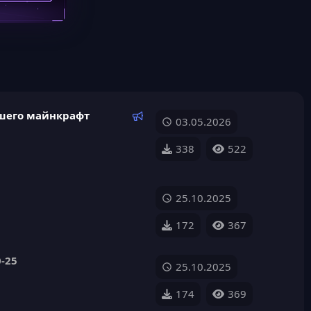
Р
шего майнкрафт
03.05.2026
е
к
338
522
о
м
е
25.10.2025
н
д
172
367
у
е
0-25
м
25.10.2025
ы
й
174
369