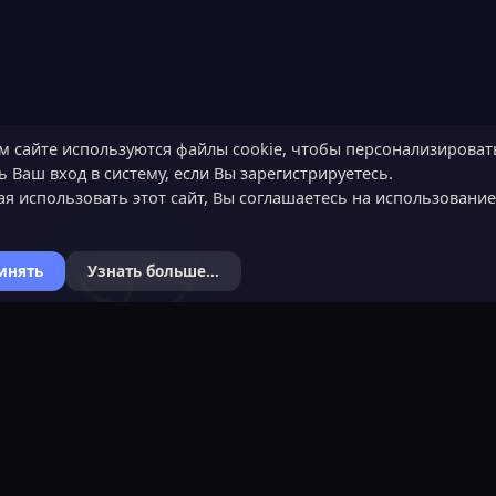
м сайте используются файлы cookie, чтобы персонализироват
 Ваш вход в систему, если Вы зарегистрируетесь.
я использовать этот сайт, Вы соглашаетесь на использовани
инять
Узнать больше...
Я
КОНТАКТЫ
ХОЧЕШЬ СТАТЬ 
ьности
Обратная связь
Подать заявку
Канал поддержки в Discord
Узнать об обязанн
вера
Реклама
Команда проекта
help@lastleak.org