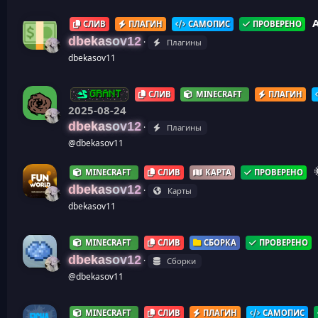
СЛИВ
ПЛАГИН
САМОПИС
ПРОВЕРЕНО
dbekasov12
Плагины
dbekasov11
СЛИВ
MINECRAFT
ПЛАГИН
GRANT
2025-08-24
dbekasov12
Плагины
@dbekasov11
MINECRAFT
СЛИВ
КАРТА
ПРОВЕРЕНО
dbekasov12
Карты
dbekasov11
MINECRAFT
СЛИВ
СБОРКА
ПРОВЕРЕНО
dbekasov12
Сборки
@dbekasov11
MINECRAFT
СЛИВ
ПЛАГИН
САМОПИС