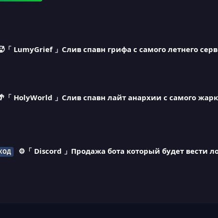
🥵「 LumyGrief 」Слив спавн грифа с самого летнего серв
🌴「 HolyWorld 」Слив спавн лайт анархии с самого жарк
⚙️「 Discord 」Продажа бота который будет вести л
КОД