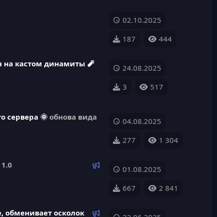
02.10.2025
187
444
 на кастом динамиты 🧨
24.08.2025
3
517
о сервера 🌞
обнова вида
04.08.2025
277
1 304
Р
1.0
01.08.2025
е
к
667
2 841
о
м
Р
e, обменивает осколок
е